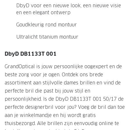
NIEUWE 
DbyD voor een nieuwe look, een nieuwe visie
NIEUWE COLLECTIE
ACTIES 
en een elegant ontwerp
Premium O
ACTIES VOOR JOU
Goudkleurig rond montuur
Jouw complete merkbril voor 239,-
Tweede d
Ultralicht titanium montuur
Tweede designerbril cadeau
Tot 200,
sterkte
DbyD DB1133T 001
Tot 200.- korting op een complete
merkbril
Alle actie
GrandOptical is jouw persoonlijke oogexpert en de
Premium Outlet: tot 50% korting
beste zorg voor je ogen. Ontdek ons brede
assortiment aan stijlvolle dames brillen en vind de
Alle acties
perfecte bril die past bij jouw stijl en
persoonlijkheid. Is de DbyD DB1133T 001 50/17 de
BRILABONNEMENT
perfecte designerbril voor jou? Voeg de bril dan toe
GrandOptical Zicht Plan
aan je winkelmandje en hij wordt gratis
thuisbezorgd. Alle brillen zijn eenvoudig online te
BRILLENGLAZEN