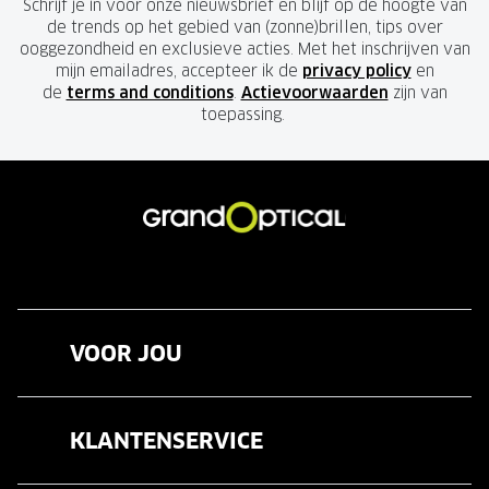
Schrijf je in voor onze nieuwsbrief en blijf op de hoogte van
de trends op het gebied van (zonne)brillen, tips over
ooggezondheid en exclusieve acties. Met het inschrijven van
mijn emailadres, accepteer ik de
privacy policy
en
de
terms and conditions
.
Actievoorwaarden
zijn van
toepassing.
VOOR JOU
Brillen
KLANTENSERVICE
Zonnebrillen