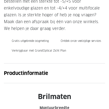
bestellen met een sterkte tot -5/+5 voor
Onze brillenglazen
enkelvoudige glazen en tot -4/+4 voor multifocale
glazen. Is je sterkte hoger of heb je nog vragen?
Nikon brillenglazen
Maak dan een afspraak bij één van onze winkels.
Transitions brillenglazen
We helpen je daar graag verder.
Gratis uitgebreide oogmeting
Ontdek onze veelzijdige services
Verkrijgbaar met GrandOptical Zicht Plan
Productinformatie
Brilmaten
Montuurbreedte