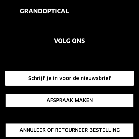
Veelgestelde vragen
Contactlenzen
GRANDOPTICAL
Contact
Oogmeting
Over ons
Garanties
Merken
VOLG ONS
Vacatures
Annuleer of retourneer een bestelling
Onze winkels
Hier de overeenkomst ontbinden
Affiliate programma
Schrijf je in voor de nieuwsbrief
Influencer programma
AFSPRAAK MAKEN
ANNULEER OF RETOURNEER BESTELLING