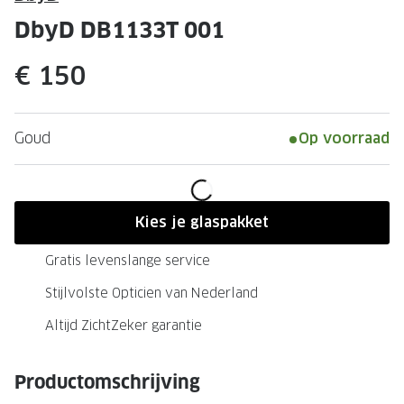
Leesbrillen
Skibrille
DbyD DB1133T 001
Nachtbrillen
MERKEN
€ 150
Miu Miu
MERKEN
Prada
Ray-Ban
Goud
Op voorraad
Miu Miu
Prada
Gucci
Gucci
Ray-Ban
Tom For
Kies je glaspakket
Burberry
Oakley
Gratis levenslange service
Tom Ford
Burberr
Stijlvolste Opticien van Nederland
Oakley
Saint Lau
Altijd ZichtZeker garantie
Saint Laurent
Alle mer
Productomschrijving
Alle merken