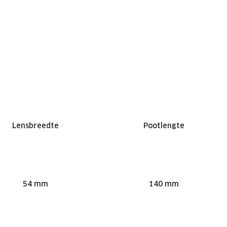
Lensbreedte
Pootlengte
54 mm
140 mm