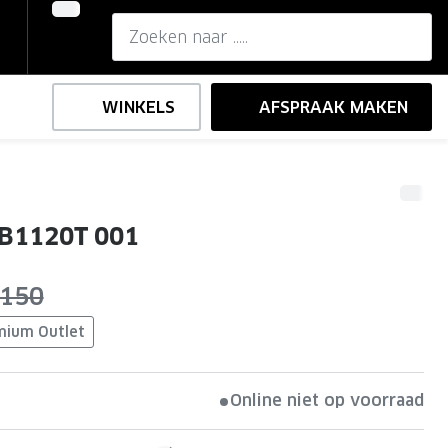
WINKELS
AFSPRAAK MAKEN
,-
ng
Onze brillenglazen
B1120T 001
Nikon brillenglazen
e
l op sterkte
Transitions brillenglazen
as:
 150
mium Outlet
Online niet op voorraad