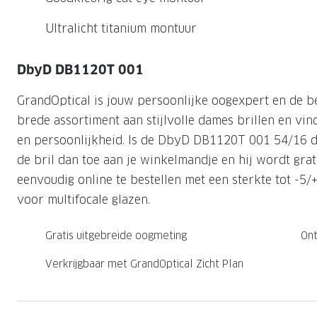
Nachtlenzen
Saint Laurent
Saint Laurent
Computerbrillen
Sportzonnebrillen
Droge ogen
Klantenservice
Ultralicht titanium montuur
Alle merken
Alle merken
Lenzen direct herbestellen
Leesbrillen
Skibrillen
Contactformulier
DbyD DB1120T 001
NIEUWE COL
NIEUWE COL
Nachtbrillen
Verhuizing doorgeven
GrandOptical is jouw persoonlijke oogexpert en de b
brede assortiment aan stijlvolle dames brillen en vind 
en persoonlijkheid. Is de DbyD DB1120T 001 54/16 de
de bril dan toe aan je winkelmandje en hij wordt grati
eenvoudig online te bestellen met een sterkte tot -5/
voor multifocale glazen.
Gratis uitgebreide oogmeting
Ont
Verkrijgbaar met GrandOptical Zicht Plan