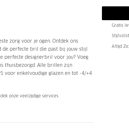
GrandOptical Zicht Plan
Gratis l
LECTIE
LECTIE
Stijlvol
este zorg voor je ogen. Ontdek ons
Altijd Zi
de perfecte bril die past bij jouw stijl
 perfecte designerbril voor jou? Voeg
s thuisbezorgd. Alle brillen zijn
+5 voor enkelvoudige glazen en tot -4/+4
dek onze veelzijdige services