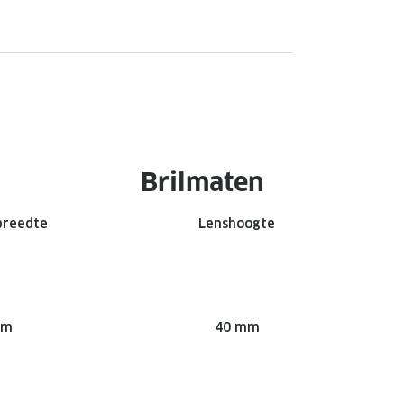
Brilmaten
breedte
Lenshoogte
mm
40 mm