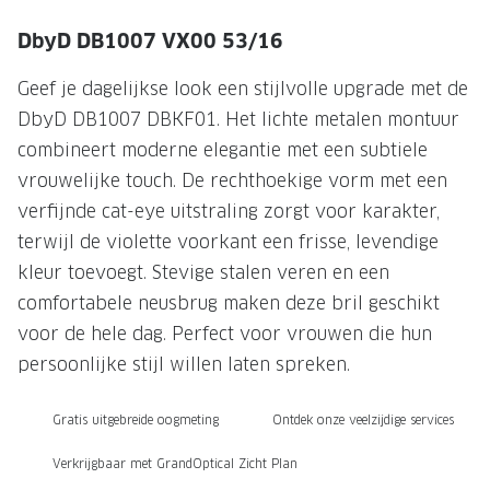
NIEUWE 
DbyD DB1007 VX00 53/16
NIEUWE COLLECTIE
ACTIES 
Premium O
ACTIES VOOR JOU
Geef je dagelijkse look een stijlvolle upgrade met de
DbyD DB1007 DBKF01. Het lichte metalen montuur
Jouw complete merkbril voor 239,-
Tweede d
combineert moderne elegantie met een subtiele
Tweede designerbril cadeau
Tot 200,
vrouwelijke touch. De rechthoekige vorm met een
sterkte
Tot 200.- korting op een complete
verfijnde cat-eye uitstraling zorgt voor karakter,
merkbril
Alle actie
terwijl de violette voorkant een frisse, levendige
kleur toevoegt. Stevige stalen veren en een
Premium Outlet: tot 50% korting
comfortabele neusbrug maken deze bril geschikt
Alle acties
voor de hele dag. Perfect voor vrouwen die hun
persoonlijke stijl willen laten spreken.
BRILABONNEMENT
Gratis uitgebreide oogmeting
Ontdek onze veelzijdige services
GrandOptical Zicht Plan
Verkrijgbaar met GrandOptical Zicht Plan
BRILLENGLAZEN