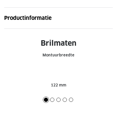
Onze brillenglazen
Productinformatie
Nikon brillenglazen
Transitions brillenglazen
Brilmaten
Montuurbreedte
122 mm