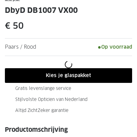
Leesbrillen
Skibrille
DbyD DB1007 VX00
Nachtbrillen
MERKEN
€ 50
Miu Miu
MERKEN
Prada
Ray-Ban
Paars / Rood
Op voorraad
Miu Miu
Prada
Gucci
Gucci
Ray-Ban
Tom For
Kies je glaspakket
Burberry
Oakley
Gratis levenslange service
Tom Ford
Burberr
Stijlvolste Opticien van Nederland
Oakley
Saint Lau
Altijd ZichtZeker garantie
Saint Laurent
Alle mer
Productomschrijving
Alle merken