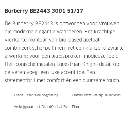
NIEUWE 
Burberry BE2443 3001 51/17
NIEUWE COLLECTIE
ACTIES 
Premium O
ACTIES VOOR JOU
De Burberry BE2443 is ontworpen voor vrouwen
die moderne elegantie waarderen. Het krachtige
Jouw complete merkbril voor 239,-
Tweede d
vierkante montuur van bio-based acetaat
Tweede designerbril cadeau
Tot 200,
combineert scherpe lijnen met een glanzend zwarte
sterkte
Tot 200.- korting op een complete
afwerking voor een uitgesproken, modieuze look.
merkbril
Alle actie
Het iconische metalen Equestrian Knight-detail op
de veren voegt een luxe accent toe. Een
Premium Outlet: tot 50% korting
statementbril met comfort én een duurzame touch.
Alle acties
Gratis uitgebreide oogmeting
Ontdek onze veelzijdige services
BRILABONNEMENT
Verkrijgbaar met GrandOptical Zicht Plan
GrandOptical Zicht Plan
BRILLENGLAZEN