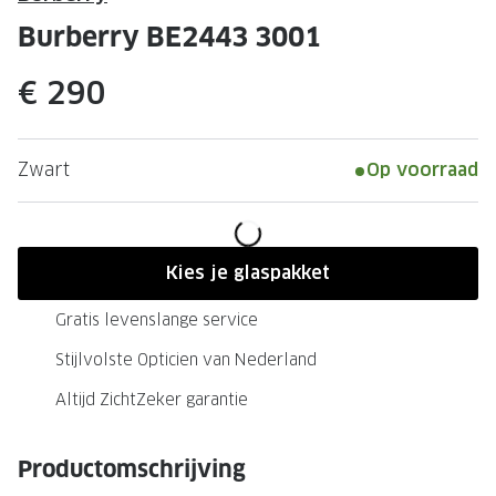
Leesbrillen
Skibrille
Burberry BE2443 3001
Nachtbrillen
MERKEN
€ 290
Miu Miu
MERKEN
Prada
Ray-Ban
Zwart
Op voorraad
Miu Miu
Prada
Gucci
Gucci
Ray-Ban
Tom For
Kies je glaspakket
Burberry
Oakley
Gratis levenslange service
Tom Ford
Burberr
Stijlvolste Opticien van Nederland
Oakley
Saint Lau
Altijd ZichtZeker garantie
Saint Laurent
Alle mer
Productomschrijving
Alle merken