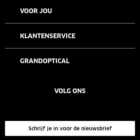
VOOR JOU
Brillen
KLANTENSERVICE
Zonnebrillen
Veelgestelde vragen
Contactlenzen
GRANDOPTICAL
Contact
Oogmeting
Over ons
Garanties
Merken
VOLG ONS
Vacatures
Annuleer of retourneer een bestelling
Onze winkels
Hier de overeenkomst ontbinden
Affiliate programma
Schrijf je in voor de nieuwsbrief
Influencer programma