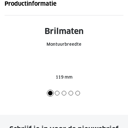
Productinformatie
Onze brillenglazen
Nikon brillenglazen
Brilmaten
Transitions brillenglazen
Montuurbreedte
119 mm