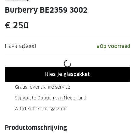
Leesbrillen
Skibrille
Burberry BE2359 3002
Nachtbrillen
MERKEN
€ 250
Miu Miu
MERKEN
Prada
Ray-Ban
Havana;Goud
Op voorraad
Miu Miu
Prada
Gucci
Gucci
Ray-Ban
Tom For
Kies je glaspakket
Burberry
Oakley
Gratis levenslange service
Tom Ford
Burberr
Stijlvolste Opticien van Nederland
Oakley
Saint Lau
Altijd ZichtZeker garantie
Saint Laurent
Alle mer
Productomschrijving
Alle merken