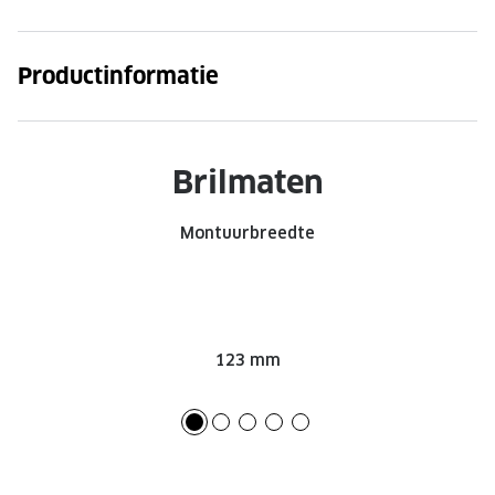
Onze brillenglazen
Productinformatie
Nikon brillenglazen
Transitions brillenglazen
Brilmaten
Montuurbreedte
123 mm