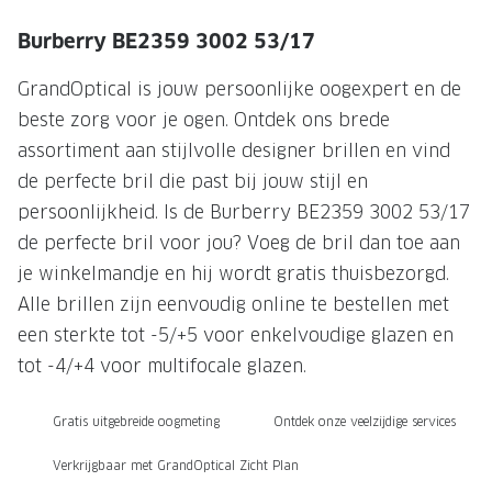
NIEUWE 
Burberry BE2359 3002 53/17
NIEUWE COLLECTIE
ACTIES 
Premium O
ACTIES VOOR JOU
GrandOptical is jouw persoonlijke oogexpert en de
beste zorg voor je ogen. Ontdek ons brede
Jouw complete merkbril voor 239,-
Tweede d
assortiment aan stijlvolle designer brillen en vind
Tweede designerbril cadeau
Tot 200,
de perfecte bril die past bij jouw stijl en
sterkte
Tot 200.- korting op een complete
persoonlijkheid. Is de Burberry BE2359 3002 53/17
merkbril
Alle actie
de perfecte bril voor jou? Voeg de bril dan toe aan
je winkelmandje en hij wordt gratis thuisbezorgd.
Premium Outlet: tot 50% korting
Alle brillen zijn eenvoudig online te bestellen met
Alle acties
een sterkte tot -5/+5 voor enkelvoudige glazen en
tot -4/+4 voor multifocale glazen.
BRILABONNEMENT
Gratis uitgebreide oogmeting
Ontdek onze veelzijdige services
GrandOptical Zicht Plan
Verkrijgbaar met GrandOptical Zicht Plan
BRILLENGLAZEN